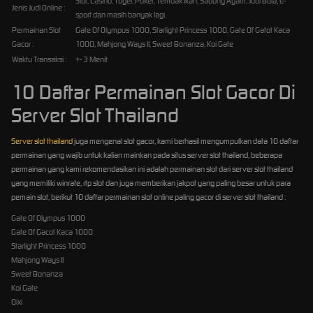
Slot, Casino, Togel, Poker, Tembak Ikan, Sabung Ayam, Judi Bola, E-
Jenis Judi Online :
sport dan masih banyak lagi.
Permainan Slot
Gate Of Olympus 1000, Starlight Princess 1000, Gate Of Gatot Kaca
Gacor :
1000, Mahjong Ways II, Sweet Bonanza, Koi Gate
Waktu Transaksi :
+- 3 Menit
10 Daftar Permainan Slot Gacor Di
Server Slot Thailand
Server slot thailand
juga mengenal slot gacor, kami berhasil mengumpulkan data 10 daftar
permainan yang wajib untuk kalian mainkan pada situs server slot thailand, beberapa
permainan yang kami rekomendasikan ini adalah permainan slot dari server slot thailand
yang memiliki winrate, rtp slot dan juga memberikan jakpot yang paling besar untuk para
pemain slot, berikut 10 daftar permainan slot online paling gacor di server slot thailand :
Gate Of Olympus 1000
Gate Of Gacot Kaca 1000
Starlight Princess 1000
Mahjong Ways II
Sweet Bonanza
Koi Gate
Qixi