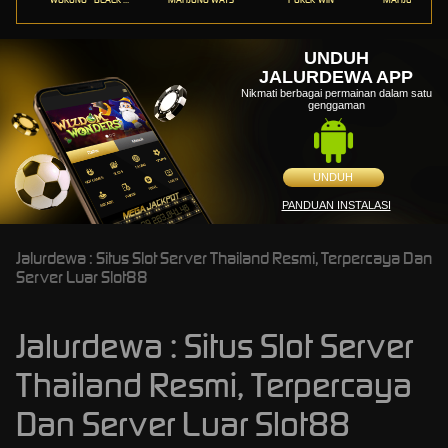
UNDUH
JALURDEWA APP
Nikmati berbagai permainan dalam satu
genggaman
UNDUH
PANDUAN INSTALASI
Jalurdewa : Situs Slot Server Thailand Resmi, Terpercaya Dan
Server Luar Slot88
Jalurdewa : Situs Slot Server
Thailand Resmi, Terpercaya
Dan Server Luar Slot88