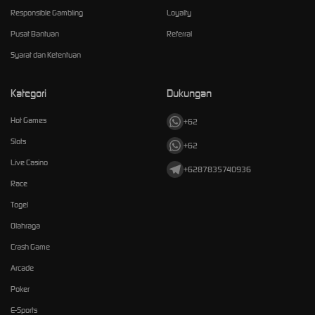
Responsible Gambling
Loyalty
Pusat Bantuan
Referral
Syarat dan Ketentuan
Kategori
Dukungan
Hot Games
+62
Slots
+62
Live Casino
+6287835740936
Race
Togel
Olahraga
Crash Game
Arcade
Poker
E-Sports