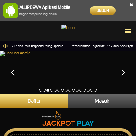
×
JALURDEWA Aplikasi Mobile
UNDUH
Jangan tampilkan lagi hari ini
oran RTP dan Pola Tergacor Paling Update
Pemeliharaan Terjadwal: PP Virtual Sports pada
Daftar
Masuk
JACKPOT
PLAY