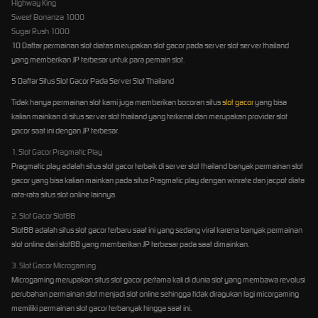
Highway King
Sweet Bonanza 1000
Sugar Rush 1000
10 Daftar permainan slot diatas merupakan slot gacor pada server slot server thailand
yang memberikan JP terbesar untuk para pemain slot.
5 Daftar Situs Slot Gacor Pada Server Slot Thailand
Tidak hanya permainan slot kami juga memberikan bocoran situs
slot gacor
yang bisa
kalian mainkan di situs server slot thailand yang terkenal dan merupakan provider slot
gacor saat ini dengan JP terbesar.
1. Slot Gacor Pragmatic Play
Pragmatic play adalah situs slot gacor terbaik di server slot thailand banyak permainan slot
gacor yang bisa kalian mainkan pada situs Pragmatic play dengan winrate dan jacpot diata
rata-rata situs slot online lainnya.
2. Slot Gacor Slot88
Slot88 adalah situs slot gacor terbaru saat ini yang sedang viral karena banyak permainan
slot online dari slot88 yang memberikan JP terbesar pada saat dimainkan.
3. Slot Gacor Microgaming
Microgaming merupakan situs slot gacor pertama kali di dunia slot yang membawa revolusi
perubahan permainan slot menjadi slot online sehingga tidak diragukan lagi micorgaming
memiliki permainan slot gacor terbanyak hingga saat ini.