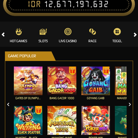
IDR
12,677,197,632
HOT GAMES
SLOTS
LIVE CASINO
RACE
TOGEL
OL
GAME POPULER
GATES OF OLYMPUS POP
BANG GACOR 1000
GOYANG GAIB
MAHJONG MAX
WUKONG - BLACK SCATTER
MAHJONG WAYS
POKER WIN
MAHJONG WAYS