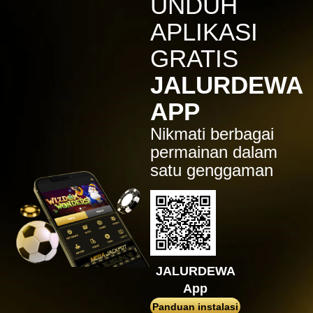
UNDUH
he****5
APLIKASI
IDR
790,100.00
Mahjong Wins 3 – Black
GRATIS
Scatter
JALURDEWA
s****i
IDR
785,600.00
APP
Mahjong Ways
Nikmati berbagai
leonard****o
IDR
687,600.00
permainan dalam
Gates of Olympus 1000
satu genggaman
s****o
IDR
625,650.00
Gates of Olympus Super
Scatter
s****o
IDR
547,200.00
Gates of Olympus 1000
JALURDEWA
App
s****o
IDR
437,300.00
Panduan instalasi