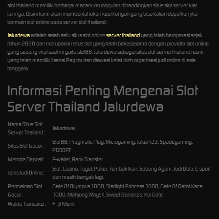
slot thailand memiliki berbagai macam keunggulan dibandingkan situs slot server luar
lainnya. Disini kami akan memberitahukan keuntungan yang bisa kalian dapatkan jika
bermain slot online pada server slot thailand.
Jalurdewa
adalah salah satu situs slot online
server thailand
yang telah beroperasi sejak
tahun 2020 dan merupakan situs slot yang telah bekerjasama dengan provider slot online
yang sedang viral saat ini yaitu slot88. Jalurdewa sebagai situs slot server thailand resmi
yang telah memiliki lisensi Pagcor dan diawasi ketat oleh organisasi judi online di asia
tenggara.
Informasi Penting Mengenai Slot
Server Thailand Jalurdewa
Nama Situs Slot
Jalurdewa
Server Thailand :
Slot88, Pragmatic Play, Microgaming, Joker123, Spadegaming,
Situs Slot Gacor :
PGSOFT
Metode Deposit
E-wallet, Bank Transfer
Slot, Casino, Togel, Poker, Tembak Ikan, Sabung Ayam, Judi Bola, E-sport
Jenis Judi Online :
dan masih banyak lagi.
Permainan Slot
Gate Of Olympus 1000, Starlight Princess 1000, Gate Of Gatot Kaca
Gacor :
1000, Mahjong Ways II, Sweet Bonanza, Koi Gate
Waktu Transaksi :
+- 3 Menit