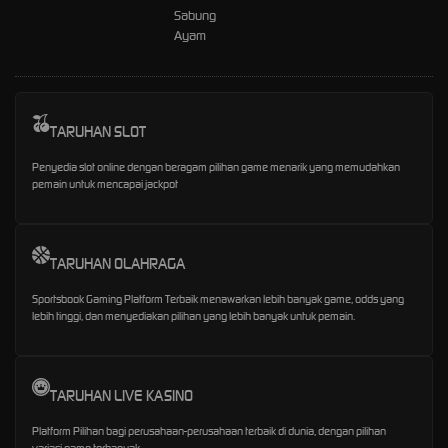
Sabung
Ayam
TARUHAN SLOT
Penyedia slot online dengan beragam pilihan game menarik yang memudahkan
pemain untuk mencapai jackpot
TARUHAN OLAHRAGA
Sportsbook Gaming Platform Terbaik menawarkan lebih banyak game, odds yang
lebih tinggi, dan menyediakan pilihan yang lebih banyak untuk pemain.
TARUHAN LIVE KASINO
Platform Pilihan bagi perusahaan-perusahaan terbaik di dunia, dengan pilihan
variasi game terbanyak