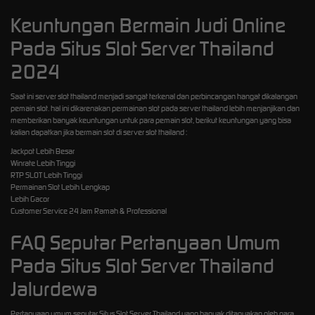
Keuntungan Bermain Judi Online
Pada Situs Slot Server Thailand
2024
Saat ini server slot thailand menjadi sangat terkenal dan perbincangan hangat dikalangan
pemain slot. hal ini dikarenakan permainan slot pada server thailand lebih menjanjikan dan
memberikan banyak keuntungan untuk para pemain slot, berikut keuntungan yang bisa
kalian dapatkan jika bermain slot di server slot thailand :
Jackpot Lebih Besar
Winrate Lebih Tinggi
RTP SLOT Lebih Tinggi
Permainan Slot Lebih Lengkap
Lebih Gacor
Customer Service 24 Jam Ramah & Professional
FAQ Seputar Pertanyaan Umum
Pada Situs Slot Server Thailand
Jalurdewa
Pertanyaan umum seputar Situs Slot Server Thailand yang banyak ditanyakan oleh para