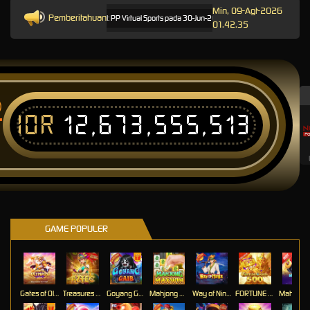
Min, 09-Agt-2026
Pemberitahuan
Pemeliharaan Terjadwal: PP Virtual Sports pada 30-Jun-2026 dari 14.59.59 sampai 30-Sep-2
01.42.35
IDR
12,673,555,513
T
GAME POPULER
Gates of Olympus POP
Treasures of Aztec
Goyang Gaib
Mahjong MaxWin
Way of Ninja
FORTUNE GARUDA 500
Mahj