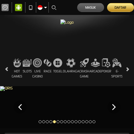
MASUK
DAFTAR
HOT
SLOTS
LIVE
RACE
TOGEL
OLAHRAGA
CRASH
ARCADE
POKER
E-
SABUN
GAMES
CASINO
GAME
SPORTS
AYAM