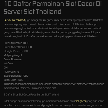
10 Daftar Permainan Slot Gacor Di
Server Slot Thailand
Server slot thailand
juga mengenal slot gacor, kami berhasil mengumpulkan data 10 daftar
permainan yang wajib untuk kalian mainkan pada situs server slot thailand, beberapa
permainan yang kami rekomendasikan ini adalah permainan slot dari server slot thailand
yang memiliki winrate, rtp slot dan juga memberikan jakpot yang paling besar untuk para
pemain slot, berikut 10 daftar permainan slot online paling gacor di server slot thailand :
Gate Of Olympus 1000
Gate Of Gacot Kaca 1000
Starlight Princess 1000
Mahjong Ways II
Sweet Bonanza
Koi Gate
Qixi
Highway King
Sweet Bonanza 1000
Sugar Rush 1000
10 Daftar permainan slot diatas merupakan slot gacor pada server slot server thailand yang
memberikan JP terbesar untuk para pemain slot.
5 Daftar Situs Slot Gacor Pada Server Slot Thailand
Tidak hanya permainan slot kami juga memberikan bocoran situs
slot gacor
yang bisa kalian
mainkan di situs server slot thailand yang terkenal dan merupakan provider slot gacor saat