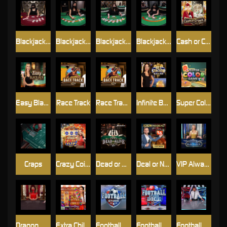
Blackjack_VIP_Z
Blackjack_White_A
Blackjack_White_B
Blackjack_White_C
Cash or Crash
Easy Blackjack
Race Track
Race Track First Person
Infinite Bet Stacker Blackjack
Super Color Game
Craps
Crazy Coin Flip
Dead or Alive: Saloon
Deal or No Deal
VIP Always 6 Blackjack 1
Dragon_Tiger
Extra Chilli Epic Spin
Football Studio
Football Studio Dice
Football_Studio