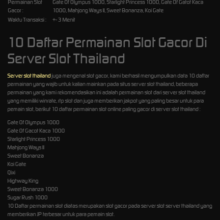
Permainan Slot
Gate Of Olympus 1000, Starlight Princess 1000, Gate Of Gatot Kaca
Gacor :
1000, Mahjong Ways II, Sweet Bonanza, Koi Gate
Waktu Transaksi :
+- 3 Menit
10 Daftar Permainan Slot Gacor Di
Server Slot Thailand
Server slot thailand
juga mengenal slot gacor, kami berhasil mengumpulkan data 10 daftar
permainan yang wajib untuk kalian mainkan pada situs server slot thailand, beberapa
permainan yang kami rekomendasikan ini adalah permainan slot dari server slot thailand
yang memiliki winrate, rtp slot dan juga memberikan jakpot yang paling besar untuk para
pemain slot, berikut 10 daftar permainan slot online paling gacor di server slot thailand :
Gate Of Olympus 1000
Gate Of Gacot Kaca 1000
Starlight Princess 1000
Mahjong Ways II
Sweet Bonanza
Koi Gate
Qixi
Highway King
Sweet Bonanza 1000
Sugar Rush 1000
10 Daftar permainan slot diatas merupakan slot gacor pada server slot server thailand yang
memberikan JP terbesar untuk para pemain slot.