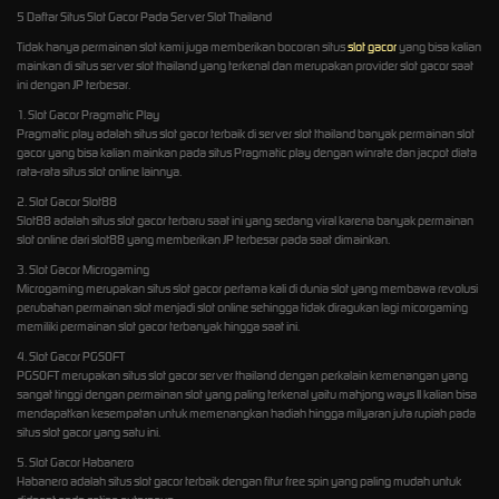
5 Daftar Situs Slot Gacor Pada Server Slot Thailand
Tidak hanya permainan slot kami juga memberikan bocoran situs
slot gacor
yang bisa kalian
mainkan di situs server slot thailand yang terkenal dan merupakan provider slot gacor saat
ini dengan JP terbesar.
1. Slot Gacor Pragmatic Play
Pragmatic play adalah situs slot gacor terbaik di server slot thailand banyak permainan slot
gacor yang bisa kalian mainkan pada situs Pragmatic play dengan winrate dan jacpot diata
rata-rata situs slot online lainnya.
2. Slot Gacor Slot88
Slot88 adalah situs slot gacor terbaru saat ini yang sedang viral karena banyak permainan
slot online dari slot88 yang memberikan JP terbesar pada saat dimainkan.
3. Slot Gacor Microgaming
Microgaming merupakan situs slot gacor pertama kali di dunia slot yang membawa revolusi
perubahan permainan slot menjadi slot online sehingga tidak diragukan lagi micorgaming
memiliki permainan slot gacor terbanyak hingga saat ini.
4. Slot Gacor PGSOFT
PGSOFT merupakan situs slot gacor server thailand dengan perkalain kemenangan yang
sangat tinggi dengan permainan slot yang paling terkenal yaitu mahjong ways II kalian bisa
mendapatkan kesempatan untuk memenangkan hadiah hingga milyaran juta rupiah pada
situs slot gacor yang satu ini.
5. Slot Gacor Habanero
Habanero adalah situs slot gacor terbaik dengan fitur free spin yang paling mudah untuk