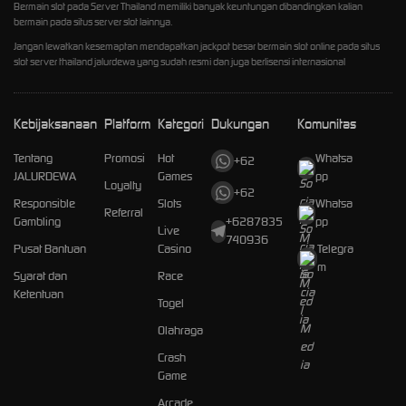
Bermain slot pada Server Thailand memiliki banyak keuntungan dibandingkan kalian
bermain pada situs server slot lainnya.
Jangan lewatkan kesemaptan mendapatkan jackpot besar bermain slot online pada situs
slot server thailand jalurdewa yang sudah resmi dan juga berlisensi internasional
Kebijaksanaan
Platform
Kategori
Dukungan
Komunitas
Tentang
Promosi
Hot
Whatsa
+62
JALURDEWA
Games
pp
Loyalty
+62
Responsible
Slots
Whatsa
Referral
Gambling
+6287835
pp
Live
740936
Pusat Bantuan
Casino
Telegra
m
Syarat dan
Race
Ketentuan
Togel
Olahraga
Crash
Game
Arcade