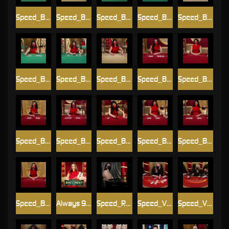
Speed_Baccarat_C
Speed_Baccarat_D
Speed_Baccarat_E
Speed_Baccarat_F
Speed_Baccarat_G
Speed_Baccarat_H
Speed_Baccarat_I
Speed_Baccarat_J
Speed_Baccarat_k
Speed_Baccarat_L
Speed_Baccarat_N
Speed_Baccarat_O
Speed_Baccarat_P
Speed_Baccarat_Q
Speed_Baccarat_R
Speed_Baccarat_S
Always 9 Baccarat
Speed_Roulette
Speed_VIP_Blackjack_A
Speed_VIP_Blackjack_B