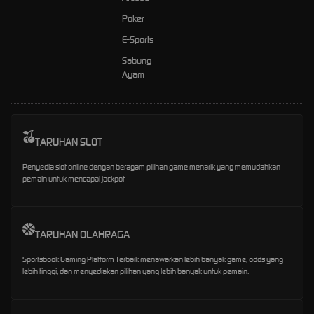
Poker
E-Sports
Sabung
Ayam
TARUHAN SLOT
Penyedia slot online dengan beragam pilihan game menarik yang memudahkan
pemain untuk mencapai jackpot
TARUHAN OLAHRAGA
Sportsbook Gaming Platform Terbaik menawarkan lebih banyak game, odds yang
lebih tinggi, dan menyediakan pilihan yang lebih banyak untuk pemain.