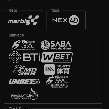
Race
Togel
Olahraga
Crash Game