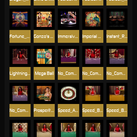
Fortune_Wheel
Gonzo's Treasure Map
Immersive_Roulette
Imperial Quest
Instant_Roulette
Lightning_Baccarat
Mega Ball
No_Comm_Baccarat
No_Comm_Speed_Baccarat_A
No_Comm_Speed_Baccarat_B
No_Comm_Speed_Baccarat_C
Prosperity Tree Baccarat
Speed_Auto_Roulette
Speed_Baccarat_A
Speed_Baccarat_B