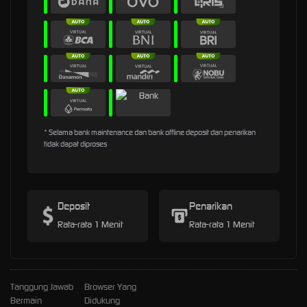
* Selama bank maintenance dan bank offline deposit dan penarikan
tidak dapat diproses
Deposit
Penarikan
Rata-rata 1 Menit
Rata-rata 1 Menit
Tanggung Jawab
Browser Yang
Bermain
Didukung