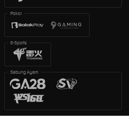
Poker
E-Sports
Sabung Ayam