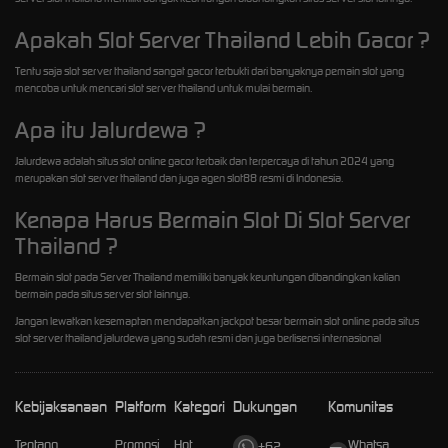
Apakah Slot Server Thailand Lebih Gacor ?
Tentu saja slot server thailand sangat gacor terbukti dari banyaknya pemain slot yang
mencoba untuk mencari slot server thailand untuk mulai bermain.
Apa itu Jalurdewa ?
Jalurdewa adalah situs slot online gacor terbaik dan terpercaya di tahun 2024 yang
merupakan slot server thailand dan juga agen slot88 resmi di Indonesia.
Kenapa Harus Bermain Slot Di Slot Server
Thailand ?
Bermain slot pada Server Thailand memiliki banyak keuntungan dibandingkan kalian
bermain pada situs server slot lainnya.
Jangan lewatkan kesemaptan mendapatkan jackpot besar bermain slot online pada situs
slot server thailand jalurdewa yang sudah resmi dan juga berlisensi internasional
Kebijaksanaan
Platform
Kategori
Dukungan
Komunitas
Tentang
Promosi
Hot
Whatsa
+62