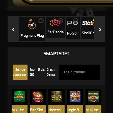
i
i
i
i
i
Facha
Fat Panda
Slot88 x PP
PG Soft
Pragmatic Play
SMARTSOFT
Semua
Top
Slots
Crash
permainan
20
Game
Multi Hot 100
Bao Slot 5X
Habesha Fortune 5
Jingle Bell Bonanza
Multi Hot 5 Deluxe