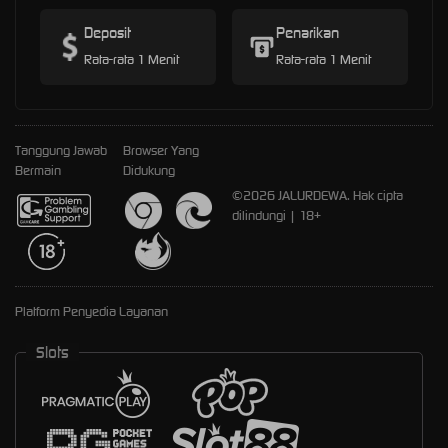
Deposit
Penarikan
Rata-rata 1 Menit
Rata-rata 1 Menit
Tanggung Jawab
Browser Yang
Bermain
Didukung
©2026 JALURDEWA. Hak cipta
dilindungi | 18+
Platform Penyedia Layanan
Slots