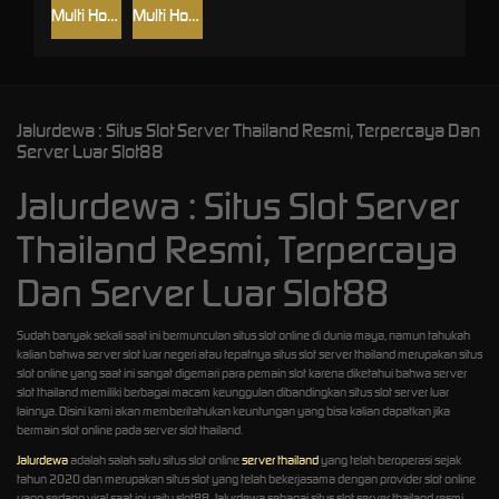
Multi Hot 5 Wild
Multi Hot Wild Ways
Jalurdewa : Situs Slot Server Thailand Resmi, Terpercaya Dan
Server Luar Slot88
Jalurdewa : Situs Slot Server
Thailand Resmi, Terpercaya
Dan Server Luar Slot88
Sudah banyak sekali saat ini bermunculan situs slot online di dunia maya, namun tahukah
kalian bahwa server slot luar negeri atau tepatnya situs slot server thailand merupakan situs
slot online yang saat ini sangat digemari para pemain slot karena diketahui bahwa server
slot thailand memiliki berbagai macam keunggulan dibandingkan situs slot server luar
lainnya. Disini kami akan memberitahukan keuntungan yang bisa kalian dapatkan jika
bermain slot online pada server slot thailand.
Jalurdewa
adalah salah satu situs slot online
server thailand
yang telah beroperasi sejak
tahun 2020 dan merupakan situs slot yang telah bekerjasama dengan provider slot online
yang sedang viral saat ini yaitu slot88. Jalurdewa sebagai situs slot server thailand resmi