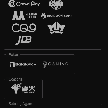
Poker
E-Sports
Sabung Ayam