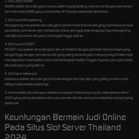
2. Slot Gacor Slot88
Slot88 adalah situs slot gacor terbaru saat ini yang sedang viral karena banyak permainan
slot online dari slot88 yang memberikan JP terbesar pada saat dimainkan.
3. Slot Gacor Microgaming
Microgaming merupakan situs slot gacor pertama kali di dunia slot yang membawa revolusi
perubahan permainan slot menjadi slot online sehingga tidak diragukan lagi micorgaming
memiliki permainan slot gacor terbanyak hingga saat ini.
4. Slot Gacor PGSOFT
PGSOFT merupakan situs slot gacor server thailand dengan perkalain kemenangan yang
sangat tinggi dengan permainan slot yang paling terkenal yaitu mahjong ways II kalian bisa
mendapatkan kesempatan untuk memenangkan hadiah hingga milyaran juta rupiah pada
situs slot gacor yang satu ini.
5. Slot Gacor Habanero
Habanero adalah situs slot gacor terbaik dengan fitur free spin yang paling mudah untuk
didapat pada setiap putaranya.
5 rekomendasi situs slot gacor diatas merupakan hasil pengumpulan data selama tahun
2024 yang sering dimainkan oleh para pemain slot dan sering mendapatkan jackpot yang
berlimpah.
Keuntungan Bermain Judi Online
Pada Situs Slot Server Thailand
2024