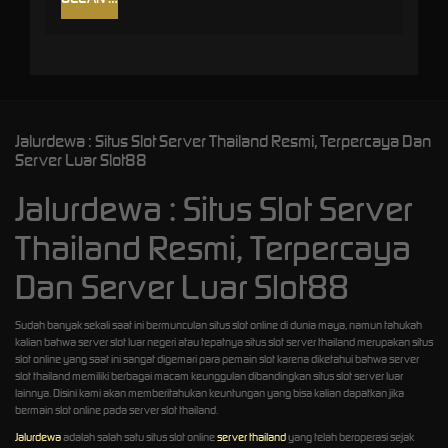
Jalurdewa : Situs Slot Server Thailand Resmi, Terpercaya Dan
Server Luar Slot88
Jalurdewa : Situs Slot Server
Thailand Resmi, Terpercaya
Dan Server Luar Slot88
Sudah banyak sekali saat ini bermunculan situs slot online di dunia maya, namun tahukah
kalian bahwa server slot luar negeri atau tepatnya situs slot server thailand merupakan situs
slot online yang saat ini sangat digemari para pemain slot karena diketahui bahwa server
slot thailand memiliki berbagai macam keunggulan dibandingkan situs slot server luar
lainnya. Disini kami akan memberitahukan keuntungan yang bisa kalian dapatkan jika
bermain slot online pada server slot thailand.
Jalurdewa
adalah salah satu situs slot online
server thailand
yang telah beroperasi sejak