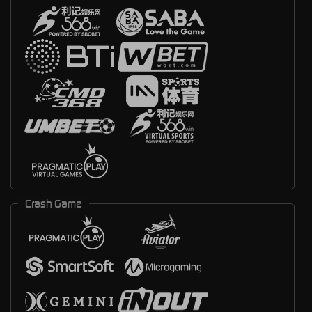
Crash Game