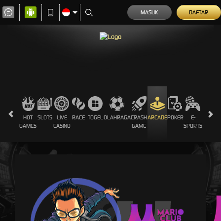
MASUK
DAFTAR
HOT
SLOTS
LIVE
RACE
TOGEL
OLAHRAGA
CRASH
ARCADE
POKER
E-
SABUN
GAMES
CASINO
GAME
SPORTS
AYAM