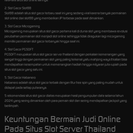
rata-rata situs slot online lainnya.
2. Slot Gacor Slot88
Slot88 adalah situs slot gacor terbaru saat ini yang sedang viral karena banyak permainan
slot online dari slot88 yang memberikan JP terbesar pada saat dimainkan.
3. Slot Gacor Microgaming
Microgaming merupakan situs slot gacor pertama kali di dunia slot yang membawa revolusi
perubahan permainan slot menjadi slot online sehingga tidak diragukan lagi micorgaming
memiliki permainan slot gacor terbanyak hingga saat ini.
4. Slot Gacor PGSOFT
PGSOFT merupakan situs slot gacor server thailand dengan perkalain kemenangan yang
sangat tinggi dengan permainan slot yang paling terkenal yaitu mahjong ways II kalian bisa
mendapatkan kesempatan untuk memenangkan hadiah hingga milyaran juta rupiah pada
situs slot gacor yang satu ini.
5. Slot Gacor Habanero
Habanero adalah situs slot gacor terbaik dengan fitur free spin yang paling mudah untuk
didapat pada setiap putaranya.
5 rekomendasi situs slot gacor diatas merupakan hasil pengumpulan data selama tahun
2024 yang sering dimainkan oleh para pemain slot dan sering mendapatkan jackpot yang
berlimpah.
Keuntungan Bermain Judi Online
Pada Situs Slot Server Thailand