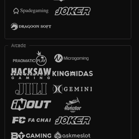
Arcade