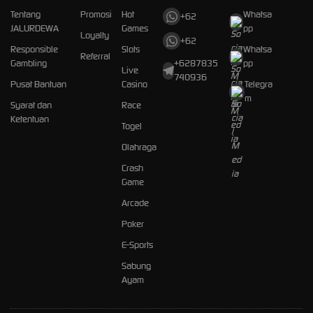
Tentang
Promosi
Hot
Whatsa
+62
JALURDEWA
Games
pp
Loyalty
+62
Responsible
Slots
Whatsa
Referral
Gambling
+6287835
pp
Live
740936
Pusat Bantuan
Casino
Telegra
m
Syarat dan
Race
Ketentuan
Togel
Olahraga
Crash
Game
Arcade
Poker
E-Sports
Sabung
Ayam