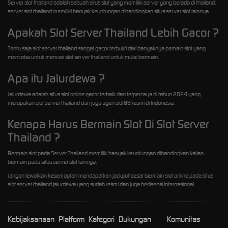
Server slot thailand adalah sebuah situs slot yang memiliki server yang berada di thailand,
server slot thailand memiliki banyak keuntungan dibandingkan situs server slot lainnya.
Apakah Slot Server Thailand Lebih Gacor ?
Tentu saja slot server thailand sangat gacor terbukti dari banyaknya pemain slot yang
mencoba untuk mencari slot server thailand untuk mulai bermain.
Apa itu Jalurdewa ?
Jalurdewa adalah situs slot online gacor terbaik dan terpercaya di tahun 2024 yang
merupakan slot server thailand dan juga agen slot88 resmi di Indonesia.
Kenapa Harus Bermain Slot Di Slot Server
Thailand ?
Bermain slot pada Server Thailand memiliki banyak keuntungan dibandingkan kalian
bermain pada situs server slot lainnya.
Jangan lewatkan kesemaptan mendapatkan jackpot besar bermain slot online pada situs
slot server thailand jalurdewa yang sudah resmi dan juga berlisensi internasional
Kebijaksanaan
Platform
Kategori
Dukungan
Komunitas