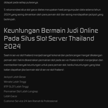
didapat pada setiap putaranya.
5 rekomendasi situs slot gacor diatas merupakan hasil pengumpulan data selama tahun
2024 yang sering dimainkan oleh para pemain slot dan sering mendapatkan jackpot yang
berlimpah.
Keuntungan Bermain Judi Online
Pada Situs Slot Server Thailand
2024
Saat ini server slot thailand menjadi sangat terkenal dan perbincangan hangat dikalangan
pemain slot. hal ini dikarenakan permainan slot pada server thailand lebih menjanjikan dan
memberikan banyak keuntungan untuk para pemain slot, berikut keuntungan yang bisa
kalian dapatkan jika bermain slot di server slot thailand :
Jackpot Lebih Besar
Winrate Lebih Tinggi
RTP SLOT Lebih Tinggi
Permainan Slot Lebih Lengkap
Lebih Gacor
Customer Service 24 Jam Ramah & Professional