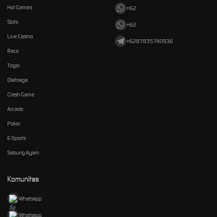
Hot Games
+62
Slots
+62
Live Casino
+6287835740936
Race
Togel
Olahraga
Crash Game
Arcade
Poker
E-Sports
Sabung Ayam
Komunitas
Whatsapp
Whatsapp