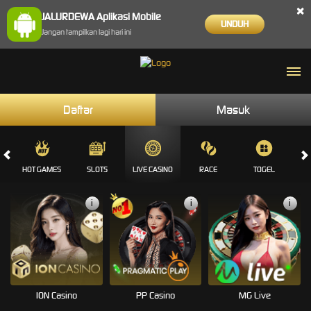
×
JALURDEWA Aplikasi Mobile
UNDUH
Jangan tampilkan lagi hari ini
Daftar
Masuk
HOT GAMES
SLOTS
LIVE CASINO
RACE
TOGEL
OL
i
i
i
ION Casino
PP Casino
MG Live