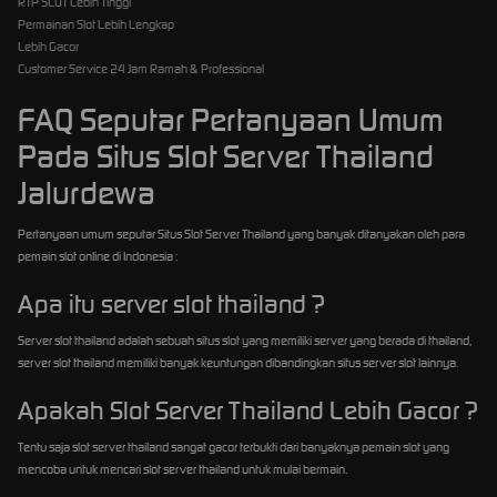
RTP SLOT Lebih Tinggi
Permainan Slot Lebih Lengkap
Lebih Gacor
Customer Service 24 Jam Ramah & Professional
FAQ Seputar Pertanyaan Umum
Pada Situs Slot Server Thailand
Jalurdewa
Pertanyaan umum seputar Situs Slot Server Thailand yang banyak ditanyakan oleh para
pemain slot online di Indonesia :
Apa itu server slot thailand ?
Server slot thailand adalah sebuah situs slot yang memiliki server yang berada di thailand,
server slot thailand memiliki banyak keuntungan dibandingkan situs server slot lainnya.
Apakah Slot Server Thailand Lebih Gacor ?
Tentu saja slot server thailand sangat gacor terbukti dari banyaknya pemain slot yang
mencoba untuk mencari slot server thailand untuk mulai bermain.