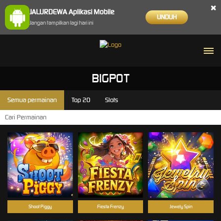
×
JALURDEWA Aplikasi Mobile
UNDUH
Jangan tampilkan lagi hari ini
BIGPOT
Semua permainan
Top 20
Slots
Shoot Piggy
Fiesta Frenzy
Jewely Spin