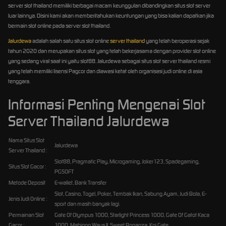
server slot thailand memiliki berbagai macam keunggulan dibandingkan situs slot server
luar lainnya. Disini kami akan memberitahukan keuntungan yang bisa kalian dapatkan jika
bermain slot online pada server slot thailand.
Jalurdewa
adalah salah satu situs slot online
server thailand
yang telah beroperasi sejak
tahun 2020 dan merupakan situs slot yang telah bekerjasama dengan provider slot online
yang sedang viral saat ini yaitu slot88. Jalurdewa sebagai situs slot server thailand resmi
yang telah memiliki lisensi Pagcor dan diawasi ketat oleh organisasi judi online di asia
tenggara.
Informasi Penting Mengenai Slot
Server Thailand Jalurdewa
Nama Situs Slot
Jalurdewa
Server Thailand :
Slot88, Pragmatic Play, Microgaming, Joker123, Spadegaming,
Situs Slot Gacor :
PGSOFT
Metode Deposit
E-wallet, Bank Transfer
Slot, Casino, Togel, Poker, Tembak Ikan, Sabung Ayam, Judi Bola, E-
Jenis Judi Online :
sport dan masih banyak lagi.
Permainan Slot
Gate Of Olympus 1000, Starlight Princess 1000, Gate Of Gatot Kaca
Gacor :
1000, Mahjong Ways II, Sweet Bonanza, Koi Gate