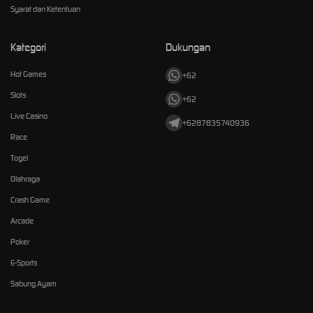
Syarat dan Ketentuan
Kategori
Dukungan
Hot Games
+62
Slots
+62
Live Casino
+6287835740936
Race
Togel
Olahraga
Crash Game
Arcade
Poker
E-Sports
Sabung Ayam