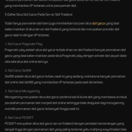
yang memberikan JP terbesar untuk para pemain slot.
5 Daftar Situs Slot Gacor Pada Server Slot Thailand
Tidak hanya permainan slot kami juga memberikan bocoran situs
slot gacor
yang bisa
kalian mainkan di situs server slot thailand yang terkenal dan merupakan provider slot
gacor saat ini dengan JP terbesar.
1. Slot Gacor Pragmatic Play
Pragmatic play adalah situs slot gacor terbaik di server slot thailand banyak permainan slot
gacor yang bisa kalian mainkan pada situs Pragmatic play dengan winrate dan jacpot diata
rata-rata situs slot online lainnya.
2. Slot Gacor Slot88
Slot88 adalah situs slot gacor terbaru saat ini yang sedang viral karena banyak permainan
slot online dari slot88 yang memberikan JP terbesar pada saat dimainkan.
3. Slot Gacor Microgaming
Microgaming merupakan situs slot gacor pertama kali di dunia slot yang membawa revolusi
perubahan permainan slot menjadi slot online sehingga tidak diragukan lagi micorgaming
memiliki permainan slot gacor terbanyak hingga saat ini.
4. Slot Gacor PGSOFT
PGSOFT merupakan situs slot gacor server thailand dengan perkalain kemenangan yang
sangat tinggi dengan permainan slot yang paling terkenal yaitu mahjong ways II kalian bisa