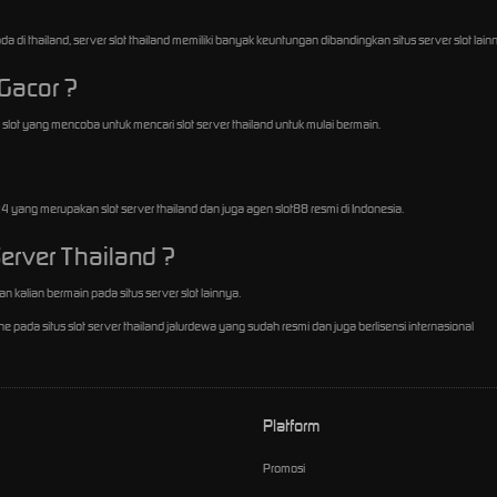
da di thailand, server slot thailand memiliki banyak keuntungan dibandingkan situs server slot lain
Gacor ?
n slot yang mencoba untuk mencari slot server thailand untuk mulai bermain.
024 yang merupakan slot server thailand dan juga agen slot88 resmi di Indonesia.
Server Thailand ?
 kalian bermain pada situs server slot lainnya.
pada situs slot server thailand jalurdewa yang sudah resmi dan juga berlisensi internasional
Platform
Promosi