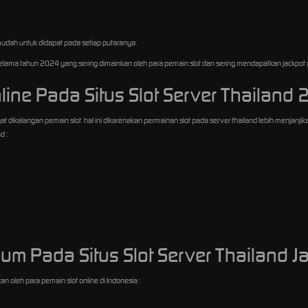
g mudah untuk didapat pada setiap putaranya.
selama tahun 2024 yang sering dimainkan oleh para pemain slot dan sering mendapatkan jackpot 
ine Pada Situs Slot Server Thailand
gat dikalangan pemain slot. hal ini dikarenakan permainan slot pada server thailand lebih menjan
d :
m Pada Situs Slot Server Thailand J
 oleh para pemain slot online di Indonesia :