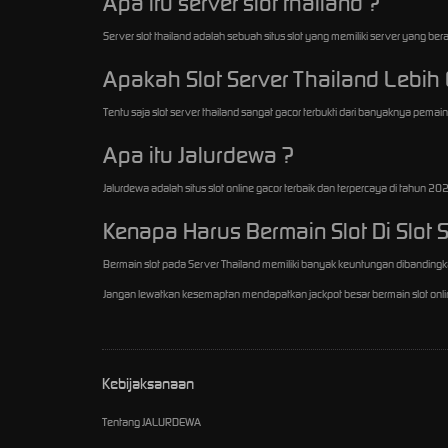
Apa itu server slot thailand ?
Server slot thailand adalah sebuah situs slot yang memiliki server yang bera
Apakah Slot Server Thailand Lebih 
Tentu saja slot server thailand sangat gacor terbukti dari banyaknya pemai
Apa itu Jalurdewa ?
Jalurdewa adalah situs slot online gacor terbaik dan terpercaya di tahun 2
Kenapa Harus Bermain Slot Di Slot 
Bermain slot pada Server Thailand memiliki banyak keuntungan dibandingkan
Jangan lewatkan kesemaptan mendapatkan jackpot besar bermain slot online 
Kebijaksanaan
Tentang JALURDEWA