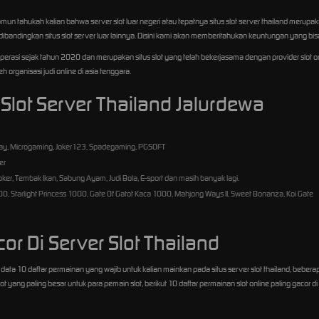
amun tahukah kalian bahwa server slot luar negeri atau tepatnya situs slot server thailand merupaka
bandingkan situs slot server luar lainnya. Disini kami akan memberitahukan keuntungan yang bisa k
erasi sejak tahun 2020 dan merupakan situs slot yang telah bekerjasama dengan provider slot onlin
h organisasi judi online di asia tenggara.
Slot Server Thailand Jalurdewa
lay, Microgaming, Joker123, Spadegaming, PGSOFT
er
 Poker, Tembak Ikan, Sabung Ayam, Judi Bola, E-sport dan masih banyak lagi.
0, Starlight Princess 1000, Gate Of Gatot Kaca 1000, Mahjong Ways II, Sweet Bonanza, Koi Gate
or Di Server Slot Thailand
ata 10 daftar permainan yang wajib untuk kalian mainkan pada situs server slot thailand, beber
t yang paling besar untuk para pemain slot, berikut 10 daftar permainan slot online paling gacor di s