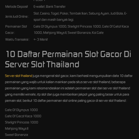
Metode Deposit
E-wallet, Bank Transfer
Slot, Casino, Togel, Poker, Tembak Ikan, Sabung Ayam, Judi Bola, E-
Jenis Judi Online :
sport dan masih banyak lagi.
Permainan Slot
Gate Of Olympus 1000, Starlight Princess 1000, Gate Of Gatot Kaca
Gacor :
1000, Mahjong Ways II, Sweet Bonanza, Koi Gate
Waktu Transaksi :
+- 3 Menit
10 Daftar Permainan Slot Gacor Di
Server Slot Thailand
Server slot thailand
juga mengenal slot gacor, kami berhasil mengumpulkan data 10 daftar
permainan yang wajib untuk kalian mainkan pada situs server slot thailand, beberapa
permainan yang kami rekomendasikan ini adalah permainan slot dari server slot thailand
yang memiliki winrate, rtp slot dan juga memberikan jakpot yang paling besar untuk para
pemain slot, berikut 10 daftar permainan slot online paling gacor di server slot thailand :
Gate Of Olympus 1000
Gate Of Gacot Kaca 1000
Starlight Princess 1000
Mahjong Ways II
Sweet Bonanza