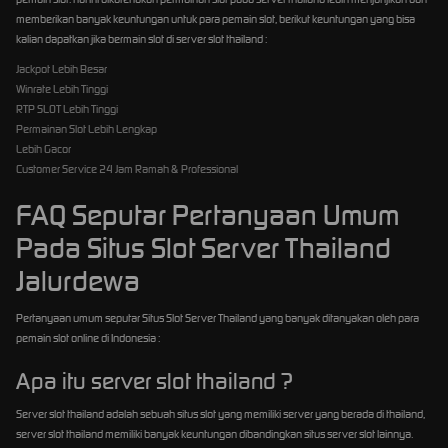
memberikan banyak keuntungan untuk para pemain slot, berikut keuntungan yang bisa
kalian dapatkan jika bermain slot di server slot thailand :
Jackpot Lebih Besar
Winrate Lebih Tinggi
RTP SLOT Lebih Tinggi
Permainan Slot Lebih Lengkap
Lebih Gacor
Customer Service 24 Jam Ramah & Professional
FAQ Seputar Pertanyaan Umum
Pada Situs Slot Server Thailand
Jalurdewa
Pertanyaan umum seputar Situs Slot Server Thailand yang banyak ditanyakan oleh para
pemain slot online di Indonesia :
Apa itu server slot thailand ?
Server slot thailand adalah sebuah situs slot yang memiliki server yang berada di thailand,
server slot thailand memiliki banyak keuntungan dibandingkan situs server slot lainnya.