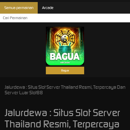
Semua permainan
Arcade
Bagua
Jalurdewa : Situs Slot Server Thailand Resmi, Terpercaya Dan
Server Luar Slot88
Jalurdewa : Situs Slot Server
Thailand Resmi, Terpercaya