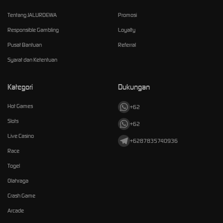
Tentang JALURDEWA
Promosi
Responsible Gambling
Loyalty
Pusat Bantuan
Referral
Syarat dan Ketentuan
Kategori
Dukungan
Hot Games
+62
Slots
+62
Live Casino
+6287835740936
Race
Togel
Olahraga
Crash Game
Arcade