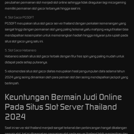
perubahan permainan slot menjadi slot online sehingga tidak diragukan lagi micorgaming
memiliki permainan slot gacor terbanyak hingga saat ini.
4. Slot Gacor PGSOFT
PGSOFT merupakan situs slot gacor server thailand dengan perkalain kemenangan yang
sangat tinggi dengan permainan slot yang paling terkenal yaitu mahjong ways II kalian bisa
mendapatkan kesempatan untuk memenangkan hadiah hingga milyaran juta rupiah pada
situs slot gacor yang satu ini.
5. Slot Gacor Habanero
Habanero adalah situs slot gacor terbaik dengan fitur free spin yang paling mudah untuk
didapat pada setiap putaranya.
5 rekomendasi situs slot gacor diatas merupakan hasil pengumpulan data selama tahun
2024 yang sering dimainkan oleh para pemain slot dan sering mendapatkan jackpot yang
berlimpah.
Keuntungan Bermain Judi Online
Pada Situs Slot Server Thailand
2024
Saat ini server slot thailand menjadi sangat terkenal dan perbincangan hangat dikalangan
pemain slot. hal ini dikarenakan permainan slot pada server thailand lebih menjanjikan dan