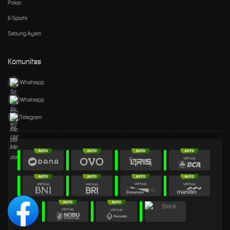
Poker
E-Sports
Sabung Ayam
Komunitas
Whatsapp
Whatsapp
Telegram