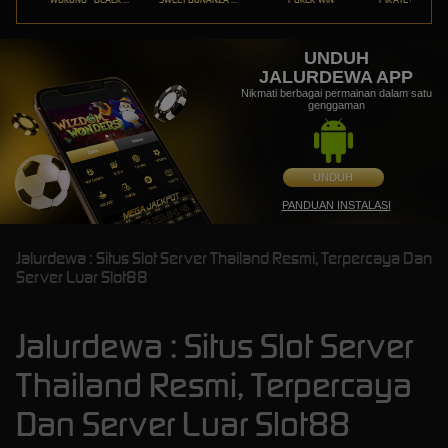
UNDUH
JALURDEWA APP
Nikmati berbagai permainan dalam satu
genggaman
UNDUH
PANDUAN INSTALASI
Jalurdewa : Situs Slot Server Thailand Resmi, Terpercaya Dan
Server Luar Slot88
Jalurdewa : Situs Slot Server
Thailand Resmi, Terpercaya
Dan Server Luar Slot88