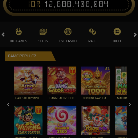
IDR
12,688,408,084
HOT GAMES
SLOTS
LIVE CASINO
RACE
TOGEL
OL
GAME POPULER
GATES OF OLYMPUS POP
BANG GACOR 1000
FORTUNE GARUDA 1000
MAHJONG MAX
WUKONG - BLACK SCATTER
SWEET BONANZA 2500
POKER WIN
PIRATE QUEST 1