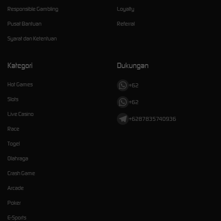
Responsible Gambling
Loyalty
Pusat Bantuan
Referral
Syarat dan Ketentuan
Kategori
Dukungan
Hot Games
+62
Slots
+62
Live Casino
+6287835740936
Race
Togel
Olahraga
Crash Game
Arcade
Poker
E-Sports